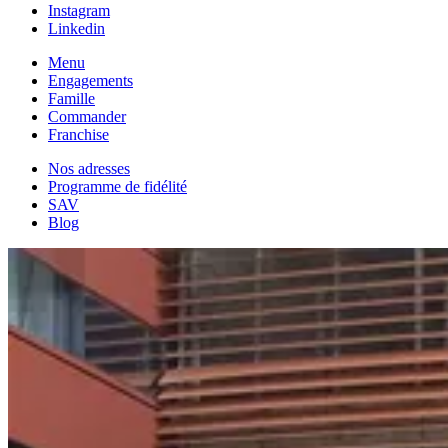
Instagram
Linkedin
Menu
Engagements
Famille
Commander
Franchise
Nos adresses
Programme de fidélité
SAV
Blog